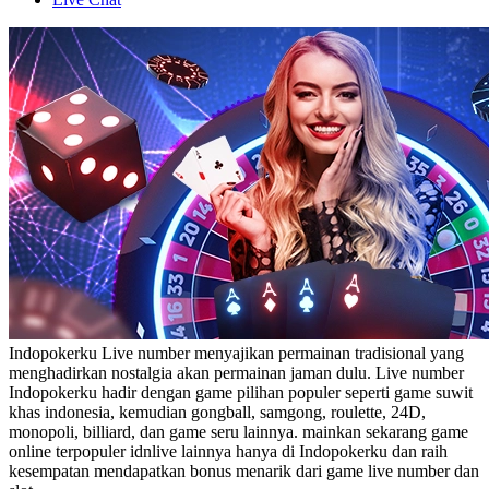
Indopokerku Live number menyajikan permainan tradisional yang
menghadirkan nostalgia akan permainan jaman dulu. Live number
Indopokerku hadir dengan game pilihan populer seperti game suwit
khas indonesia, kemudian gongball, samgong, roulette, 24D,
monopoli, billiard, dan game seru lainnya. mainkan sekarang game
online terpopuler idnlive lainnya hanya di Indopokerku dan raih
kesempatan mendapatkan bonus menarik dari game live number dan