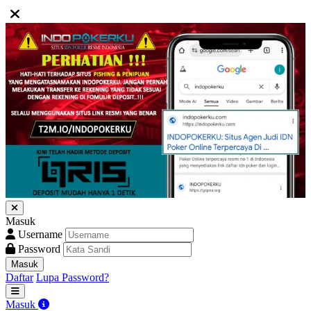
Masuk
Username
Password
Masuk
Daftar
Lupa Password?
Masuk