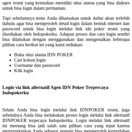
agen resmi yang kemudian memiliki situs utama yang bisa diakses
untuk bisa login dalam permainan.
Tapi sebelumnya tentu Anda diharuskan untuk daftar akun terlebih
dahulu agar bisa memperoleh detail login dalam bentuk internet dan
password untuk bisa login melalui link idn poker resmi yang
disediakan oleh Indopokerku. Adapun proses dan cara login sendiri
bisa dilakukan dengan menggunakan dan mengenalkan beberapa
pilihan cara berikut ini yang kami sediakan:
Buka situs utama IDN POKER
Cari kolom login
Username dan password
Klik login
Login via link alternatif Agen IDN Poker Terpercaya
Indopokerku
Selain Anda bisa login melalui link IDNPOKER resmi, juga
sebetulnya Anda bisa melakukan proses login melalui link alternatif
IDNPOKER terpecaya Indopokerku. Login melalui link alternatif
ini memang bisa jadi salah satu pilihan cara yang tepat karena
memungkinkan Anda sebagai pemain bisa memperoleh kemudahan