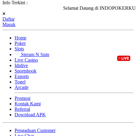
Info Terkini :
Selamat Datang di INDOPOKERKU, Situ
Daftar
Masuk
Home
Poker
Slots
Stream N Spin
Live Casino
Idnlive
Sportsbook
Esports
Togel
Arcade
Promosi
Kontak Kami
Referral
Download APK
Pengaduan Customer
Live Chat