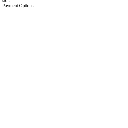
slot.
Payment Options