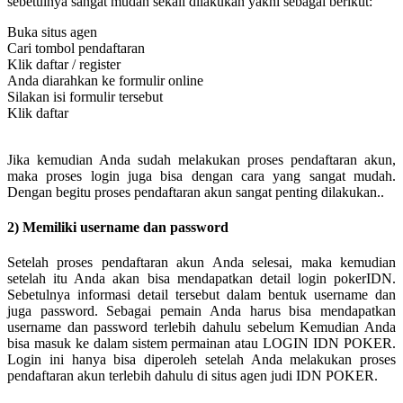
sebetulnya sangat mudah sekali dilakukan yakni sebagai berikut:
Buka situs agen
Cari tombol pendaftaran
Klik daftar / register
Anda diarahkan ke formulir online
Silakan isi formulir tersebut
Klik daftar
Jika kemudian Anda sudah melakukan proses pendaftaran akun,
maka proses login juga bisa dengan cara yang sangat mudah.
Dengan begitu proses pendaftaran akun sangat penting dilakukan..
2) Memiliki username dan password
Setelah proses pendaftaran akun Anda selesai, maka kemudian
setelah itu Anda akan bisa mendapatkan detail login pokerIDN.
Sebetulnya informasi detail tersebut dalam bentuk username dan
juga password. Sebagai pemain Anda harus bisa mendapatkan
username dan password terlebih dahulu sebelum Kemudian Anda
bisa masuk ke dalam sistem permainan atau LOGIN IDN POKER.
Login ini hanya bisa diperoleh setelah Anda melakukan proses
pendaftaran akun terlebih dahulu di situs agen judi IDN POKER.