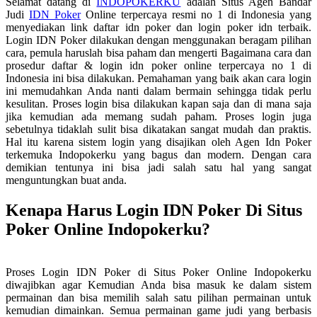
Selamat datang di
INDOPOKERKU
adalah Situs Agen Bandar
Judi
IDN Poker
Online terpercaya resmi no 1 di Indonesia yang
menyediakan link daftar idn poker dan login poker idn terbaik.
Login IDN Poker dilakukan dengan menggunakan beragam pilihan
cara, pemula haruslah bisa paham dan mengerti Bagaimana cara dan
prosedur daftar & login idn poker online terpercaya no 1 di
Indonesia ini bisa dilakukan. Pemahaman yang baik akan cara login
ini memudahkan Anda nanti dalam bermain sehingga tidak perlu
kesulitan. Proses login bisa dilakukan kapan saja dan di mana saja
jika kemudian ada memang sudah paham. Proses login juga
sebetulnya tidaklah sulit bisa dikatakan sangat mudah dan praktis.
Hal itu karena sistem login yang disajikan oleh Agen Idn Poker
terkemuka Indopokerku yang bagus dan modern. Dengan cara
demikian tentunya ini bisa jadi salah satu hal yang sangat
menguntungkan buat anda.
Kenapa Harus Login IDN Poker Di Situs
Poker Online Indopokerku?
Proses Login IDN Poker di Situs Poker Online Indopokerku
diwajibkan agar Kemudian Anda bisa masuk ke dalam sistem
permainan dan bisa memilih salah satu pilihan permainan untuk
kemudian dimainkan. Semua permainan game judi yang berbasis