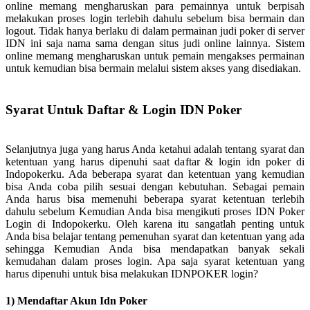
online memang mengharuskan para pemainnya untuk berpisah
melakukan proses login terlebih dahulu sebelum bisa bermain dan
logout. Tidak hanya berlaku di dalam permainan judi poker di server
IDN ini saja nama sama dengan situs judi online lainnya. Sistem
online memang mengharuskan untuk pemain mengakses permainan
untuk kemudian bisa bermain melalui sistem akses yang disediakan.
Syarat Untuk Daftar & Login IDN Poker
Selanjutnya juga yang harus Anda ketahui adalah tentang syarat dan
ketentuan yang harus dipenuhi saat daftar & login idn poker di
Indopokerku. Ada beberapa syarat dan ketentuan yang kemudian
bisa Anda coba pilih sesuai dengan kebutuhan. Sebagai pemain
Anda harus bisa memenuhi beberapa syarat ketentuan terlebih
dahulu sebelum Kemudian Anda bisa mengikuti proses IDN Poker
Login di Indopokerku. Oleh karena itu sangatlah penting untuk
Anda bisa belajar tentang pemenuhan syarat dan ketentuan yang ada
sehingga Kemudian Anda bisa mendapatkan banyak sekali
kemudahan dalam proses login. Apa saja syarat ketentuan yang
harus dipenuhi untuk bisa melakukan IDNPOKER login?
1) Mendaftar Akun Idn Poker