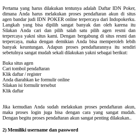
Pertama yang harus dilakukan tentunya adalah Daftar IDN Poker,
dimana Anda harus melakukan proses pendaftaran akun di situs
agen bandar judi IDN POKER online terpercaya dari Indopokerku.
Langkah yang bisa dipilih sangat banyak dan oleh karena itu
Silakan Anda cari dan pilih salah satu pilih agen resmi dan
terpercaya yakni situs kami. Dengan bergabung di situs resmi dan
terpercaya, maka dengan demikian Anda bisa memperoleh lebih
banyak keuntungan. Adapun proses pendaftarannya itu sendiri
sebetulnya sangat mudah sekali dilakukan yakni sebagai berikut:
Buka situs agen
Cari tombol pendaftaran
Klik daftar / register
Anda diarahkan ke formulir online
Silakan isi formulir tersebut
Klik daftar
Jika kemudian Anda sudah melakukan proses pendaftaran akun,
maka proses login juga bisa dengan cara yang sangat mudah.
Dengan begitu proses pendaftaran akun sangat penting dilakukan..
2) Memiliki username dan password