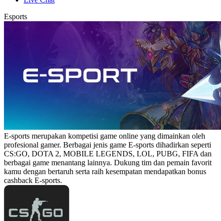
Esports
E-sports merupakan kompetisi game online yang dimainkan oleh
profesional gamer. Berbagai jenis game E-sports dihadirkan seperti
CS:GO, DOTA 2, MOBILE LEGENDS, LOL, PUBG, FIFA dan
berbagai game menantang lainnya. Dukung tim dan pemain favorit
kamu dengan bertaruh serta raih kesempatan mendapatkan bonus
cashback E-sports.