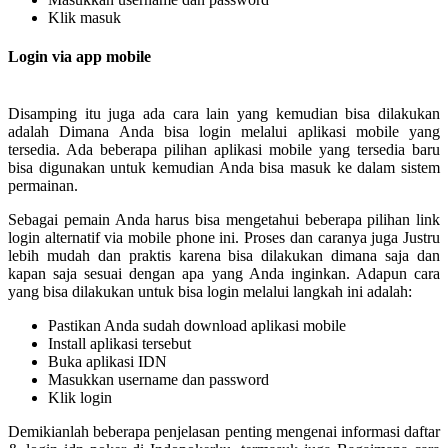
Klik masuk
Login via app mobile
Disamping itu juga ada cara lain yang kemudian bisa dilakukan
adalah Dimana Anda bisa login melalui aplikasi mobile yang
tersedia. Ada beberapa pilihan aplikasi mobile yang tersedia baru
bisa digunakan untuk kemudian Anda bisa masuk ke dalam sistem
permainan.
Sebagai pemain Anda harus bisa mengetahui beberapa pilihan link
login alternatif via mobile phone ini. Proses dan caranya juga Justru
lebih mudah dan praktis karena bisa dilakukan dimana saja dan
kapan saja sesuai dengan apa yang Anda inginkan. Adapun cara
yang bisa dilakukan untuk bisa login melalui langkah ini adalah:
Pastikan Anda sudah download aplikasi mobile
Install aplikasi tersebut
Buka aplikasi IDN
Masukkan username dan password
Klik login
Demikianlah beberapa penjelasan penting mengenai informasi daftar