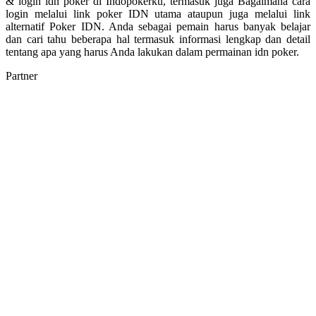
& login idn poker di Indopokerku, termasuk juga Bagaimana cara
login melalui link poker IDN utama ataupun juga melalui link
alternatif Poker IDN. Anda sebagai pemain harus banyak belajar
dan cari tahu beberapa hal termasuk informasi lengkap dan detail
tentang apa yang harus Anda lakukan dalam permainan idn poker.
Partner