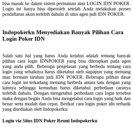
bisa masuk ke dalam sistem permainan atau LOGIN IDN POKER.
Login ini hanya bisa diperoleh setelah Anda melakukan proses
pendaftaran akun terlebih dahulu di situs agen judi IDN POKER.
Indopokerku Menyediakan Banyak Pilihan Cara
Login Poker IDN
Salah satu hal yang harus Anda ketahui adalah tentang banyak
pilihan cara login IDNPOKER yang bisa diterapkan pada agen
yang anda pilih. Beberapa penjelasan yang berbeda tentang cara
login yang sebaiknya harus diketahui oleh siapapun yang memang
mau bermain taruhan judi IDN POKER. Beberapa pilihan dasar
cara login ini terkadang memang berbeda antara satu dengan yang
lainnya sehingga kemudian harus diketahui perbedaan caranya
terlebih dahulu. Dengan mengetahui perbedaan cara login tersebut
maka dengan begitu Anda bisa mengetahui cara login yang baik dan
benar serta mudah dan cepat. Berikut cara login poker idn terbarik
yang disediakan oleh Indopokerku:
Login via Situs IDN Poker Resmi Indopokerku