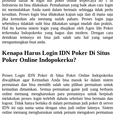
prosedur daftar & login idn poker online terpercaya no 1 di
Indonesia ini bisa dilakukan. Pemahaman yang baik akan cara login
ini memudahkan Anda nanti dalam bermain sehingga tidak perlu
kesulitan. Proses login bisa dilakukan kapan saja dan di mana saja
jika kemudian ada memang sudah paham. Proses login juga
sebetulnya tidaklah sulit bisa dikatakan sangat mudah dan praktis.
Hal itu karena sistem login yang disajikan oleh Agen Idn Poker
terkemuka Indopokerku yang bagus dan modern. Dengan cara
demikian tentunya ini bisa jadi salah satu hal yang sangat
menguntungkan buat anda.
Kenapa Harus Login IDN Poker Di Situs
Poker Online Indopokerku?
Proses Login IDN Poker di Situs Poker Online Indopokerku
diwajibkan agar Kemudian Anda bisa masuk ke dalam sistem
permainan dan bisa memilih salah satu pilihan permainan untuk
kemudian dimainkan. Semua permainan game judi yang berbasis
online memang mengharuskan para pemainnya untuk berpisah
melakukan proses login terlebih dahulu sebelum bisa bermain dan
logout. Tidak hanya berlaku di dalam permainan judi poker di server
IDN ini saja nama sama dengan situs judi online lainnya. Sistem
online memang mengharuskan untuk pemain mengakses permainan