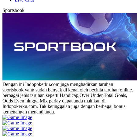
Sportsbook
Dengan ini Indopokerku.com juga menghadirkan taruhan
sportsbook yang sudah banyak di kenal oleh pecinta taruhan online.
berbagai jenis taruhan seperti Handicap,Over Under,Total Goals,
Odds Even hingga Mix parlay dapat anda mainkan di
Indopokerku.com. Tak ketinggalan juga dengan berbagai bonus
kemenangan menanti anda.