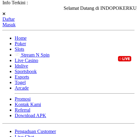
Info Terkini :
Selamat Datang di INDOPOKERKU, Situs
Daftar
Masuk
Home
Poker
Slots
Stream N Spin
Live Casino
Idnlive
Sportsbook
Esports
Togel
Arcade
Promosi
Kontak Kami
Referral
Download APK
Pengaduan Customer
Live Chat